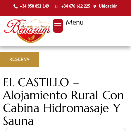
+34 958 851 149
+34 676 612 225
Ubicación
Menu
RESERVA
EL CASTILLO –
Alojamiento Rural Con
Cabina Hidromasaje Y
Sauna