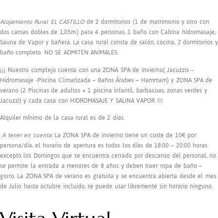
Alojamiento Rural
EL CASTILLO
de 2 dormitorios (1 de matrimonio y otro con
dos camas dobles de 1,05m.) para 4 personas, 1 baño con
Cabina hidromasaje,
Sauna de Vapor
y bañera. La casa rural consta de salón, cocina, 2 dormitorios y
baño completo.
NO SE ADMITEN ANIMALES.
¡¡¡ Nuestro complejo cuenta con una ZONA SPA de Invierno( Jacuzzis –
Hidromasaje -Piscina Climatizada – Baños Árabes – Hammam) y ZONA SPA de
verano (2 Piscinas de adultos + 1 piscina infantil, barbacoas, zonas verdes y
Jacuzzi) y cada casa con HIDROMASAJE Y SAUNA VAPOR !!!
Alquiler mínimo de la casa rural es de 2 días.
A tener en cuenta:
La ZONA SPA de invierno tiene un coste de 10€ por
persona/día, el horario de apertura es todos los días de 18:00 – 20:00 horas
excepto los Domingos que se encuentra cerrado por descanso del personal, no
se permite la entrada a menores de 8 años y deben traer ropa de baño –
gorro. La ZONA SPA de verano es gratuita y se encuentra abierta desde el mes
de Julio hasta octubre incluido, se puede usar libremente sin horario ninguno.