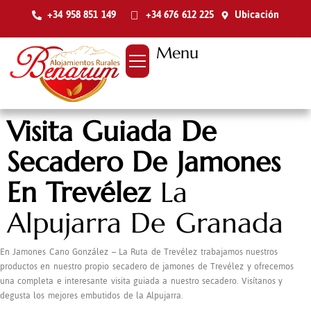
+34 958 851 149
+34 676 612 225
Ubicación
Menu
Visita Guiada De
Secadero De Jamones
En Trevélez
La
Alpujarra De Granada
En Jamones Cano González – La Ruta de Trevélez trabajamos nuestros
productos en nuestro propio secadero de jamones de Trevélez y ofrecemos
una completa e interesante visita guiada a nuestro secadero. Visítanos y
degusta los mejores embutidos de la Alpujarra.